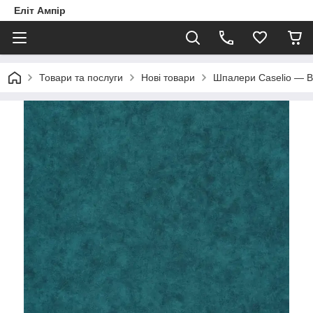
Еліт Ампір
Товари та послуги
Нові товари
Шпалери Caselio — 