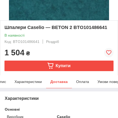
Шпалери Caselio — BETON 2 BTO101486641
В наявності
Код: BTO101486641
Роздріб
1 504
₴
Купити
пис
Характеристики
Доставка
Оплата
Умови пове
Характеристики
Основні
Виробник
Caselio