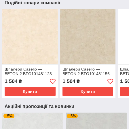
Подібні товари компанії
Шпалери Caselio —
Шпалери Caselio —
Шпал
BETON 2 BTO101481123
BETON 2 BTO101481156
BET
1 504
1 504
1 5
₴
₴
Купити
Купити
Акційні пропозиції та новинки
–5%
–5%