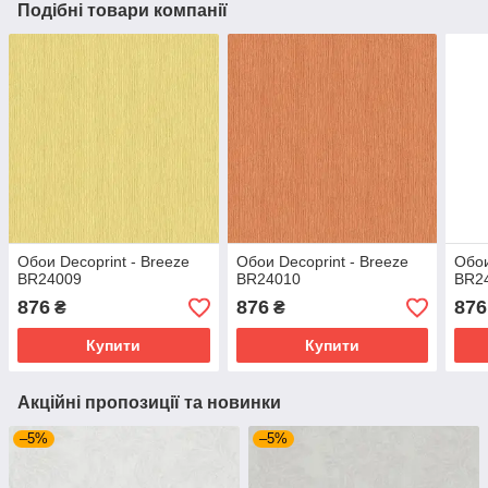
Подібні товари компанії
Обои Decoprint - Breeze
Обои Decoprint - Breeze
Обои
BR24009
BR24010
BR2
876
876
876
₴
₴
Купити
Купити
Акційні пропозиції та новинки
–5%
–5%