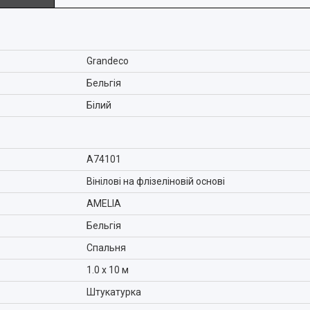
Grandeco
Бельгія
Білий
A74101
Вінілові на флізеліновій основі
AMELIA
Бельгія
Спальня
1.0 x 10 м
Штукатурка