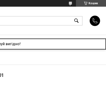
Кошик
уй вигідно!
01