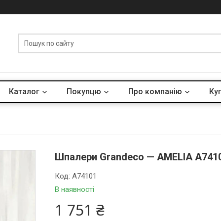
Каталог
Покупцю
Про компанію
Куп
Шпалери Grandeco — AMELIA A741
Код:
A74101
В наявності
1 751 ₴