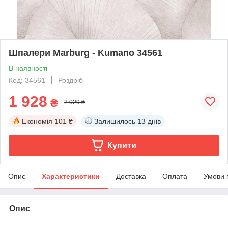
Шпалери Marburg - Kumano 34561
В наявності
Код: 34561
Роздріб
1 928
₴
2 029 ₴
Економія
101 ₴
Залишилось
13 днів
Купити
Опис
Характеристики
Доставка
Оплата
Умови 
Опис