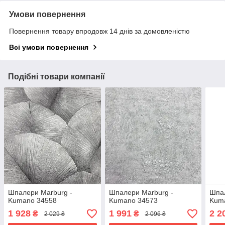
Умови повернення
Повернення товару впродовж 14 днів за домовленістю
Всі умови повернення
Подібні товари компанії
Шпалери Marburg -
Шпалери Marburg -
Шпал
Kumano 34558
Kumano 34573
Kum
1 928
1 991
2 2
₴
₴
2 029 ₴
2 096 ₴