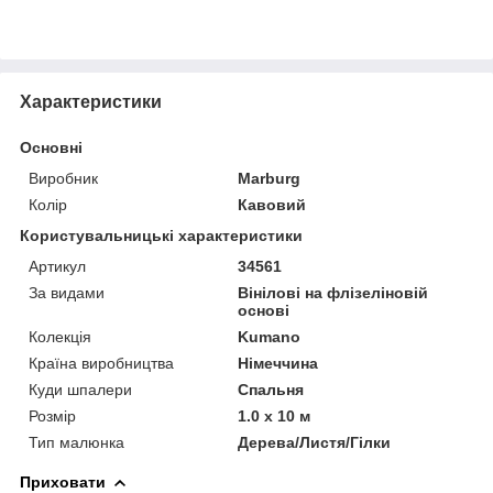
Характеристики
Основні
Виробник
Marburg
Колір
Кавовий
Користувальницькі характеристики
Артикул
34561
За видами
Вінілові на флізеліновій
основі
Колекція
Kumano
Країна виробництва
Німеччина
Куди шпалери
Спальня
Розмір
1.0 x 10 м
Тип малюнка
Дерева/Листя/Гілки
Приховати