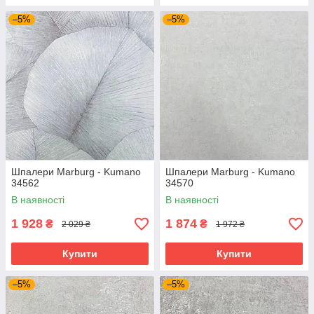
–5%
–5%
Шпалери Marburg - Kumano
Шпалери Marburg - Kumano
34562
34570
В наявності
В наявності
1 928
1 874
₴
₴
2 029 ₴
1 972 ₴
Купити
Купити
–5%
–5%