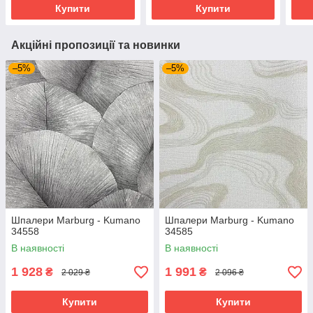
Купити
Купити
Акційні пропозиції та новинки
–5%
–5%
Шпалери Marburg - Kumano
Шпалери Marburg - Kumano
34558
34585
В наявності
В наявності
1 928
1 991
₴
₴
2 029 ₴
2 096 ₴
Купити
Купити