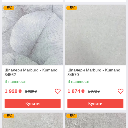
–5%
–5%
Шпалери Marburg - Kumano
Шпалери Marburg - Kumano
34562
34570
В наявності
В наявності
1 928
1 874
₴
₴
2 029 ₴
1 972 ₴
Купити
Купити
–5%
–5%