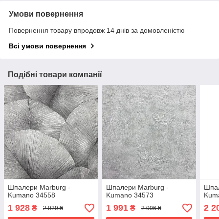
Умови повернення
Повернення товару впродовж 14 днів за домовленістю
Всі умови повернення
Подібні товари компанії
Шпалери Marburg -
Шпалери Marburg -
Шпал
Kumano 34558
Kumano 34573
Kum
1 928
1 991
2 2
₴
₴
2 029 ₴
2 096 ₴