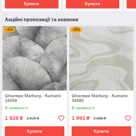
Купити
Купити
Акційні пропозиції та новинки
–5%
–5%
Шпалери Marburg - Kumano
Шпалери Marburg - Kumano
34558
34585
В наявності
В наявності
1 928
1 991
₴
₴
2 029 ₴
2 096 ₴
Купити
Купити