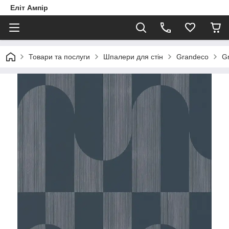
Еліт Ампір
Товари та послуги
Шпалери для стін
Grandeco
Gr