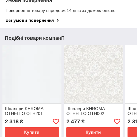
Умови повернення
Повернення товару впродовж 14 днів за домовленістю
Всі умови повернення
Подібні товари компанії
Шпалери KHROMA -
Шпалери KHROMA -
Шпа
OTHELLO OTH201
OTHELLO OTH002
OTH
2 318
2 477
2 3
₴
₴
Купити
Купити