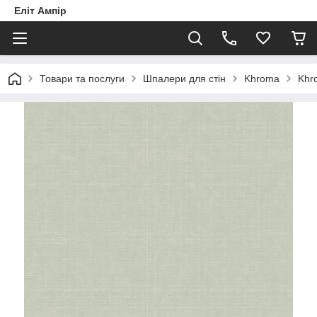
Еліт Ампір
Товари та послуги
Шпалери для стін
Khroma
Khro