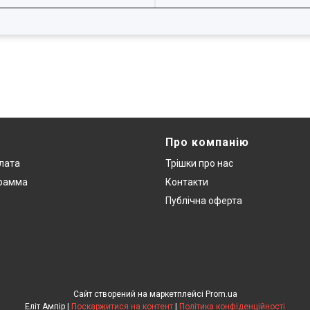
Про компанію
плата
Трішки про нас
грамма
Контакти
Публічна оферта
Сайт створений на маркетплейсі
Prom.ua
Еліт Ампір |
Поскаржитися на контент
|
Політика конфіденційності