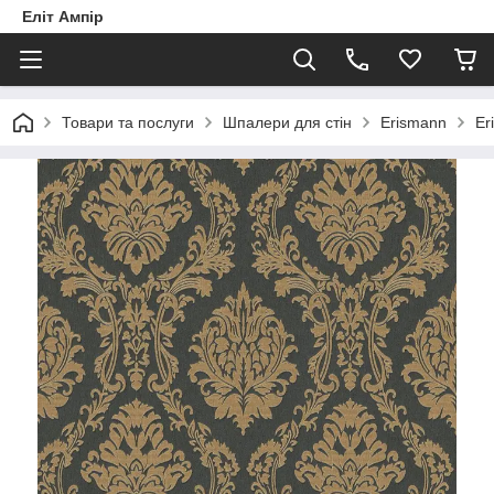
Еліт Ампір
Товари та послуги
Шпалери для стін
Erismann
Er