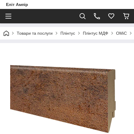
Еліт Ампір
Товари та послуги
Плінтус
Плінтус МДФ
OMiC