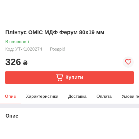
Плінтус ОМіС МДФ Ферум 80x19 мм
В наявності
Код: УТ-К1020274
Роздріб
326
₴
Купити
Опис
Характеристики
Доставка
Оплата
Умови п
Опис