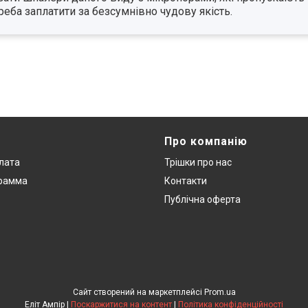
реба заплатити за безсумнівно чудову якість.
Про компанію
плата
Трішки про нас
грамма
Контакти
Публічна оферта
Сайт створений на маркетплейсі
Prom.ua
Еліт Ампір |
Поскаржитися на контент
|
Політика конфіденційності