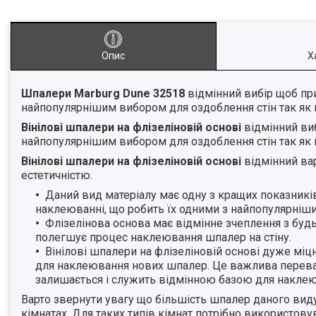
Опис
Х
Шпалери Marburg Dune 32518
відмінний вибір щоб пр
найпопулярнішим вибором для оздоблення стін так як м
Вінілові шпалери на флізеліновій основі
відмінний ви
найпопулярнішим вибором для оздоблення стін так як м
Вінілові шпалери на флізеліновій основі
відмінний вар
естетичністю.
Даний вид матеріалу має одну з кращих показників
наклеюванні, що робить їх одними з найпопулярніши
Флізелінова основа має відмінне зчеплення з буд
полегшує процес наклеювання шпалер на стіну.
Вінілові шпалери на флізеліновій основі дуже міц
для наклеювання нових шпалер. Це важлива переваг
залишається і служить відмінною базою для наклею
Варто звернути увагу що більшість шпалер даного виду 
кімнатах. Для таких типів кімнат потрібно використов