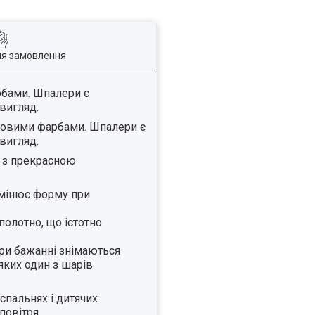
ля замовлення
рбами. Шпалери є
вигляд.
 новими фарбами. Шпалери є
вигляд.
т з прекрасною
 змінює форму при
полотно, що істотно
при бажанні знімаються
яких один з шарів
спальнях і дитячих
повітря.