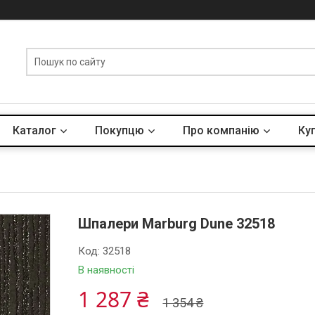
Каталог
Покупцю
Про компанію
Куп
Шпалери Marburg Dune 32518
Код:
32518
В наявності
1 287 ₴
1 354 ₴