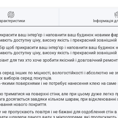
арактеристики
Інформація д
икрасити ваш інтер'єр і наповнити ваш будинок новими фа
ають доступну ціну, високу якість і прекрасний зовнішній 
бір щоб прикрасити ваш інтер'єр і наповнити ваш будинок
ають доступну ціну, високу якість і прекрасний зовнішній 
іант для тих хто хоче зробити якісний і довговічний ремон
 серед інших по міцності, вологостійкості і абсолютно не
х виборів серед покупців.
ь-якими поверхнями і не потребує нанесення клею на саме 
но триматися на поверхні стіни, але при цьому дуже легко 
а досягається завдяки кільком шарам, при відклеюванні 
вання нового покриття.
не пропускають повітря і не бажані для оздоблення стін в 
увати шпалери даного виду з мікропорами, які пропускають 