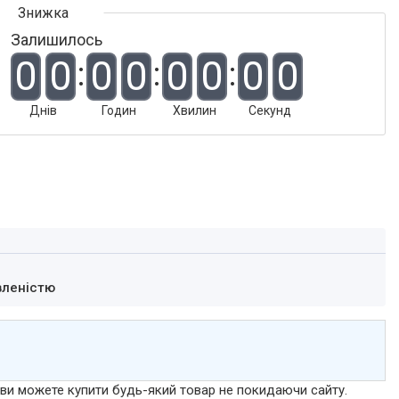
Залишилось
0
0
0
0
0
0
0
0
Днів
Годин
Хвилин
Секунд
вленістю
р ви можете купити будь-який товар не покидаючи сайту.