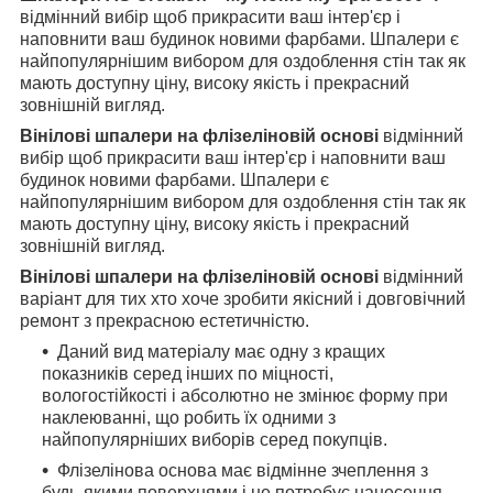
відмінний вибір щоб прикрасити ваш інтер'єр і
наповнити ваш будинок новими фарбами. Шпалери є
найпопулярнішим вибором для оздоблення стін так як
мають доступну ціну, високу якість і прекрасний
зовнішній вигляд.
Вінілові шпалери на флізеліновій основі
відмінний
вибір щоб прикрасити ваш інтер'єр і наповнити ваш
будинок новими фарбами. Шпалери є
найпопулярнішим вибором для оздоблення стін так як
мають доступну ціну, високу якість і прекрасний
зовнішній вигляд.
Вінілові шпалери на флізеліновій основі
відмінний
варіант для тих хто хоче зробити якісний і довговічний
ремонт з прекрасною естетичністю.
Даний вид матеріалу має одну з кращих
показників серед інших по міцності,
вологостійкості і абсолютно не змінює форму при
наклеюванні, що робить їх одними з
найпопулярніших виборів серед покупців.
Флізелінова основа має відмінне зчеплення з
будь-якими поверхнями і не потребує нанесення