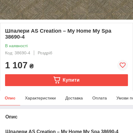
Шпалери AS Creation – My Home My Spa
38690-4
В наявності
Код: 38690-4
Роздріб
1 107
₴
Купити
Опис
Характеристики
Доставка
Оплата
Умови п
Опис
Шпалери AS Creation – My Home My Spa 38690-4