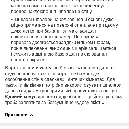
клею на саме полотно, що істотно полегшує
процес наклеювання шпалер на стіну.
Вінілові шпалери на флізеліновій основі дуже
міцно триматися на поверхні стіни, але при цьому
дуже легко при бажанні знімаються для
наклеювання нових шпалер. Це важлива
перевага досягається завдяки кільком шарам,
при відклеюванні яких один з шарів залишається
і служить відмінною базою для наклеювання
нового покриття.
Варто звернути увагу що більшість шпалер даного
виду не пропускають повітря і не бажані для
оздоблення стін в спальнях і дитячих кімнатах. Для
таких типів кімнат потрібно використовувати шпалери
даного виду з мікропорами, які пропускають повітря.
Єдиний мінус
данного виду обоев — це його ціна, яку
треба заплатити за безсумнівно чудову якість.
Приховати