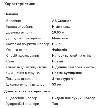
Характеристики
Основні
Виробник
AS Creation
Країна виробник
Німеччина
Довжина рулону
10.05 м
Догляд за шпалерами
Миються
Матеріал покриття шпалер
Вініл
Основа шпалер
Флізелін
Спосіб наклеювання
Наносить клей на стіну
Стан
Новий
Стійкість до впливу світла
Відмінна світлостійкість
Суміщення візерунка
Пряме суміщення
Текстура шпалер
З текстурою
Ширина рулону шпалер
53 см
Додаткові характеристики
Видалення шпалер
Видалення сухих шпалер
Ударостійкі шпалери
Так