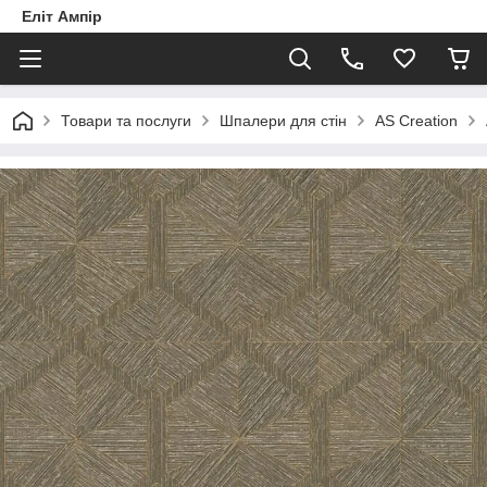
Еліт Ампір
Товари та послуги
Шпалери для стін
AS Creation