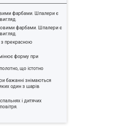
овими фарбами. Шпалери є
вигляд.
 новими фарбами. Шпалери є
вигляд.
т з прекрасною
 змінює форму при
полотно, що істотно
при бажанні знімаються
яких один з шарів
спальнях і дитячих
повітря.