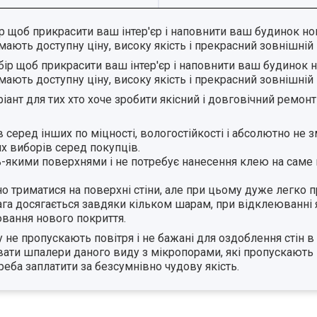
р щоб прикрасити ваш інтер'єр і наповнити ваш будинок н
ають доступну ціну, високу якість і прекрасний зовнішній 
бір щоб прикрасити ваш інтер'єр і наповнити ваш будинок
ають доступну ціну, високу якість і прекрасний зовнішній 
іант для тих хто хоче зробити якісний і довговічний ремон
 серед інших по міцності, вологостійкості і абсолютно не
х виборів серед покупців.
ь-якими поверхнями і не потребує нанесення клею на саме 
но триматися на поверхні стіни, але при цьому дуже легко 
а досягається завдяки кільком шарам, при відклеюванні 
вання нового покриття.
не пропускають повітря і не бажані для оздоблення стін в 
увати шпалери даного виду з мікропорами, які пропускають 
реба заплатити за безсумнівно чудову якість.