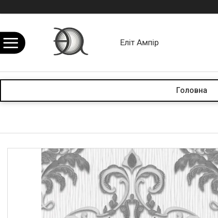
Еліт Ампір
Головна