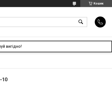
Кошик
уй вигідно!
7-10