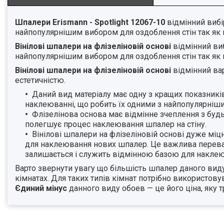
Шпалери Erismann - Spotlight 12067-10
відмінний вибі
найпопулярнішим вибором для оздоблення стін так як м
Вінілові шпалери на флізеліновій основі
відмінний ви
найпопулярнішим вибором для оздоблення стін так як м
Вінілові шпалери на флізеліновій основі
відмінний вар
естетичністю.
Даний вид матеріалу має одну з кращих показників
наклеюванні, що робить їх одними з найпопулярніши
Флізелінова основа має відмінне зчеплення з буд
полегшує процес наклеювання шпалер на стіну.
Вінілові шпалери на флізеліновій основі дуже міц
для наклеювання нових шпалер. Це важлива переваг
залишається і служить відмінною базою для наклею
Варто звернути увагу що більшість шпалер даного виду 
кімнатах. Для таких типів кімнат потрібно використов
Єдиний мінус
данного виду обоев — це його ціна, яку т