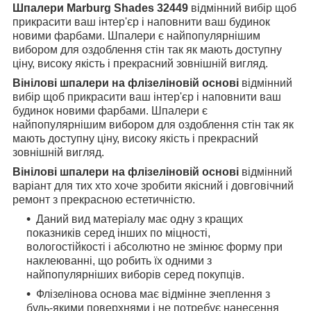
Шпалери Marburg Shades 32449
відмінний вибір щоб
прикрасити ваш інтер'єр і наповнити ваш будинок
новими фарбами. Шпалери є найпопулярнішим
вибором для оздоблення стін так як мають доступну
ціну, високу якість і прекрасний зовнішній вигляд.
Вінілові шпалери на флізеліновій основі
відмінний
вибір щоб прикрасити ваш інтер'єр і наповнити ваш
будинок новими фарбами. Шпалери є
найпопулярнішим вибором для оздоблення стін так як
мають доступну ціну, високу якість і прекрасний
зовнішній вигляд.
Вінілові шпалери на флізеліновій основі
відмінний
варіант для тих хто хоче зробити якісний і довговічний
ремонт з прекрасною естетичністю.
Даний вид матеріалу має одну з кращих
показників серед інших по міцності,
вологостійкості і абсолютно не змінює форму при
наклеюванні, що робить їх одними з
найпопулярніших виборів серед покупців.
Флізелінова основа має відмінне зчеплення з
будь-якими поверхнями і не потребує нанесення