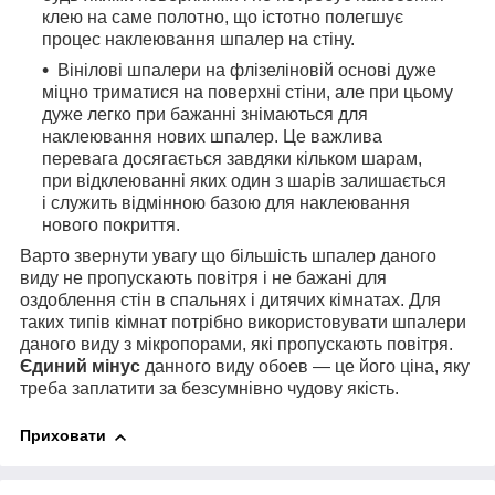
клею на саме полотно, що істотно полегшує
процес наклеювання шпалер на стіну.
Вінілові шпалери на флізеліновій основі дуже
міцно триматися на поверхні стіни, але при цьому
дуже легко при бажанні знімаються для
наклеювання нових шпалер. Це важлива
перевага досягається завдяки кільком шарам,
при відклеюванні яких один з шарів залишається
і служить відмінною базою для наклеювання
нового покриття.
Варто звернути увагу що більшість шпалер даного
виду не пропускають повітря і не бажані для
оздоблення стін в спальнях і дитячих кімнатах. Для
таких типів кімнат потрібно використовувати шпалери
даного виду з мікропорами, які пропускають повітря.
Єдиний мінус
данного виду обоев — це його ціна, яку
треба заплатити за безсумнівно чудову якість.
Приховати