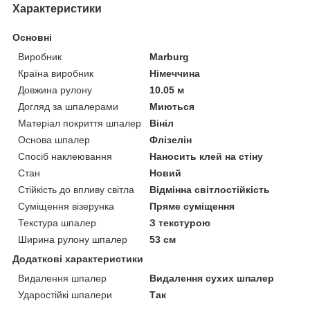
Характеристики
Основні
Виробник
Marburg
Країна виробник
Німеччина
Довжина рулону
10.05 м
Догляд за шпалерами
Миються
Матеріал покриття шпалер
Вініл
Основа шпалер
Флізелін
Спосіб наклеювання
Наносить клей на стіну
Стан
Новий
Стійкість до впливу світла
Відмінна світлостійкість
Суміщення візерунка
Пряме суміщення
Текстура шпалер
З текстурою
Ширина рулону шпалер
53 см
Додаткові характеристики
Видалення шпалер
Видалення сухих шпалер
Ударостійкі шпалери
Так