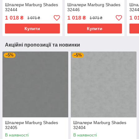
Шпалери Marburg Shades
Шпалери Marburg Shades
Шпа
32444
32446
324
1 018
1 018
1 0
₴
₴
1 071 ₴
1 071 ₴
Купити
Купити
Акційні пропозиції та новинки
–5%
–5%
Шпалери Marburg Shades
Шпалери Marburg Shades
32405
32404
В наявності
В наявності