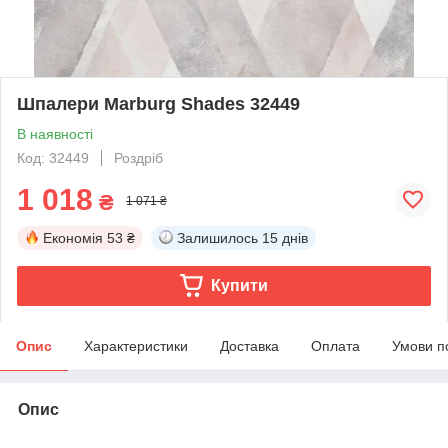
Шпалери Marburg Shades 32449
В наявності
Код: 32449
Роздріб
1 018
₴
1 071 ₴
Економія
53 ₴
Залишилось
15 днів
Купити
Опис
Характеристики
Доставка
Оплата
Умови п
Опис