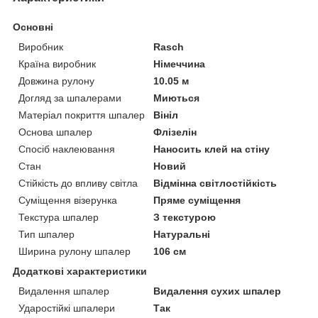
Основні
Виробник
Rasch
Країна виробник
Німеччина
Довжина рулону
10.05 м
Догляд за шпалерами
Миються
Матеріал покриття шпалер
Вініл
Основа шпалер
Флізелін
Спосіб наклеювання
Наносить клей на стіну
Стан
Новий
Стійкість до впливу світла
Відмінна світлостійкість
Суміщення візерунка
Пряме суміщення
Текстура шпалер
З текстурою
Тип шпалер
Натуральні
Ширина рулону шпалер
106 см
Додаткові характеристики
Видалення шпалер
Видалення сухих шпалер
Ударостійкі шпалери
Так