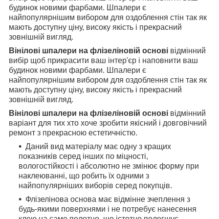
будинок новими фарбами. Шпалери є
найпопулярнішим вибором для оздоблення стін так як
мають доступну ціну, високу якість і прекрасний
зовнішній вигляд.
Вінілові шпалери на флізеліновій основі
відмінний
вибір щоб прикрасити ваш інтер'єр і наповнити ваш
будинок новими фарбами. Шпалери є
найпопулярнішим вибором для оздоблення стін так як
мають доступну ціну, високу якість і прекрасний
зовнішній вигляд.
Вінілові шпалери на флізеліновій основі
відмінний
варіант для тих хто хоче зробити якісний і довговічний
ремонт з прекрасною естетичністю.
Даний вид матеріалу має одну з кращих
показників серед інших по міцності,
вологостійкості і абсолютно не змінює форму при
наклеюванні, що робить їх одними з
найпопулярніших виборів серед покупців.
Флізелінова основа має відмінне зчеплення з
будь-якими поверхнями і не потребує нанесення
клею на саме полотно, що істотно полегшує