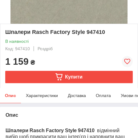
Шпалери Rasch Factory Style 947410
В наявності
Код: 947410
Роздріб
1 159
₴
Купити
Опис
Характеристики
Доставка
Оплата
Умови п
Опис
Шпалери Rasch Factory Style 947410
відмінний
вибір щоб прикрасити ваш інтер'єр і наповнити ваш