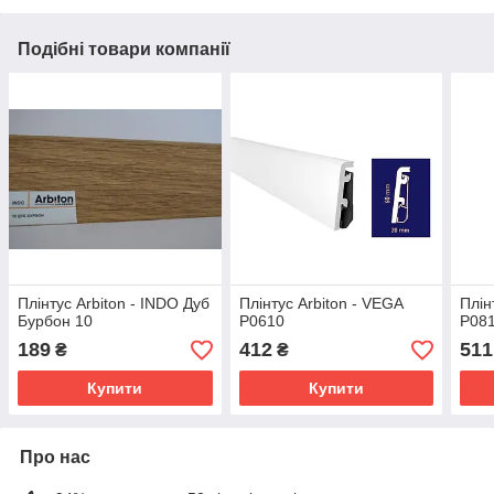
Подібні товари компанії
Плінтус Arbiton - INDO Дуб
Плінтус Arbiton - VEGA
Плін
Бурбон 10
P0610
P08
189
412
511
₴
₴
Купити
Купити
Про нас