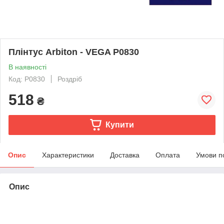
Плінтус Arbiton - VEGA P0830
В наявності
Код: P0830
Роздріб
518
₴
Купити
Опис
Характеристики
Доставка
Оплата
Умови п
Опис