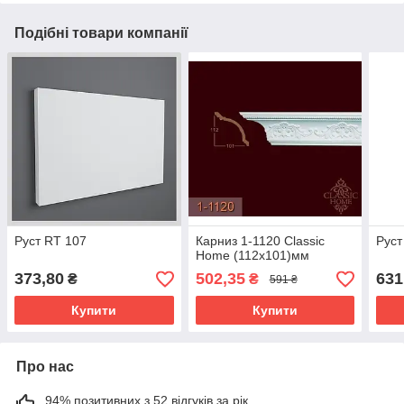
Подібні товари компанії
Руст RT 107
Карниз 1-1120 Classic
Руст
Home (112x101)мм
373,80
502,35
631
₴
₴
591 ₴
Купити
Купити
Про нас
94% позитивних з 52 відгуків за рік