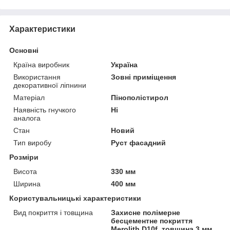
Характеристики
Основні
Країна виробник
Україна
Використання
Зовні приміщення
декоративної ліпнини
Матеріал
Пінополістирол
Наявність гнучкого
Ні
аналога
Стан
Новий
Тип виробу
Руст фасадний
Розміри
Висота
330 мм
Ширина
400 мм
Користувальницькі характеристики
Вид покриття і товщина
Захисне полімерне
бесцементне покриття
Merolith D10f. товщина 3 мм