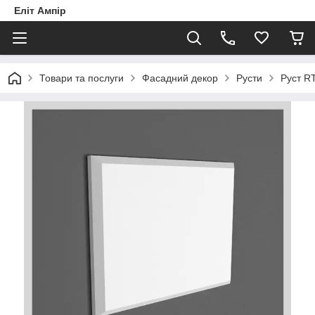
Еліт Ампір
Товари та послуги
Фасадний декор
Русти
Руст R