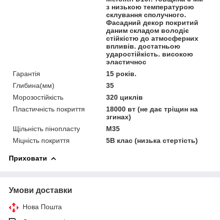
з низькою температурою
склування сполучного.
Фасадний декор покритий
даним складом володіє
стійкістю до атмосферних
впливів. достатньою
ударостійкість. високою
эластичнос
Гарантія
15 років.
Глибина(мм)
35
Морозостійкість
320 циклів
Пластичність покриття
18000 вт (не дає тріщин на
згинах)
Щільність пінопласту
M35
Міцність покриття
5В клас (низька стертість)
Приховати
Умови доставки
Нова Пошта