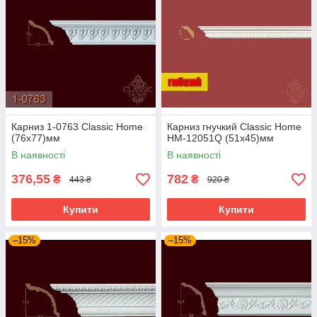
Карниз 1-0763 Classic Home
Карниз гнучкий Classic Home
(76x77)мм
HM-12051Q (51х45)мм
В наявності
В наявності
376,55
782
₴
₴
443 ₴
920 ₴
Купити
Купити
–15%
–15%