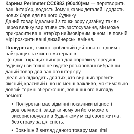
Карниз Perimeter CC0982 (90x40)мм
— перетворить
ваш інтер'єр, додасть йому цікавих деталей і додасть
нових барв для вашого будинку.
Даний товар ідеальний з точки зору дизайну, так як
через велику варіативність застосування, він може
прикрасити ваш інтер'єр неймовірним чином і в повній
мірі розкрити ваші дизайнерські вміння.
Поліуретан
, з якого зроблений цей товар є одним з
найкращих за якістю матеріалів.
Це один з кращих виборів для обробки усередині
будинку і ви точно не будете розчаровані вибравши
даний товар для вашого інтер'єру.
Ідеально підходить для тих, хто вирішив зробити
якісний, красивий і що не менш важливо, максимально
довгий термін збереження, зовнішнього вигляду
ремонт.
Поліуретан має відмінні показники міцності і
довговічності, завдяки чому ви його можете
використовувати в будь-якому місці свого житла ,
без страху за цілісність.
Зовнішній вигляд даного товару має чіткі