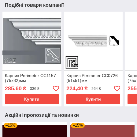
Подібні товари компанії
Карниз Perimeter CC1157
Карниз Perimeter CC0726
Карн
(75x82)мм
(51x51)мм
(75x
285,60
224,40
255
₴
₴
336 ₴
264 ₴
Купити
Купити
Акційні пропозиції та новинки
–15%
–15%