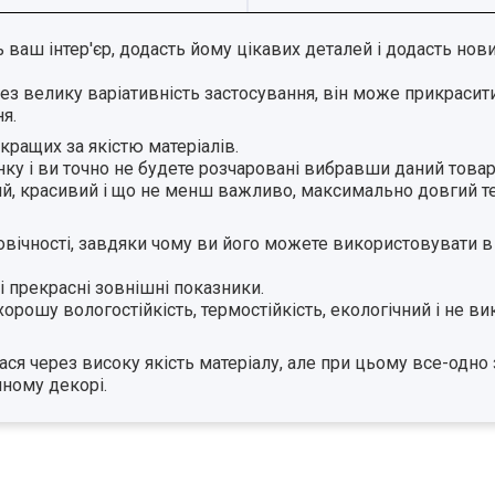
ваш інтер'єр, додасть йому цікавих деталей і додасть нов
рез велику варіативність застосування, він може прикраси
ння.
йкращих за якістю матеріалів.
ку і ви точно не будете розчаровані вибравши даний товар
ний, красивий і що не менш важливо, максимально довгий т
говічності, завдяки чому ви його можете використовувати в
 і прекрасні зовнішні показники.
орошу вологостійкість, термостійкість, екологічний і не ви
ася через високу якість матеріалу, але при цьому все-одн
пному декорі.