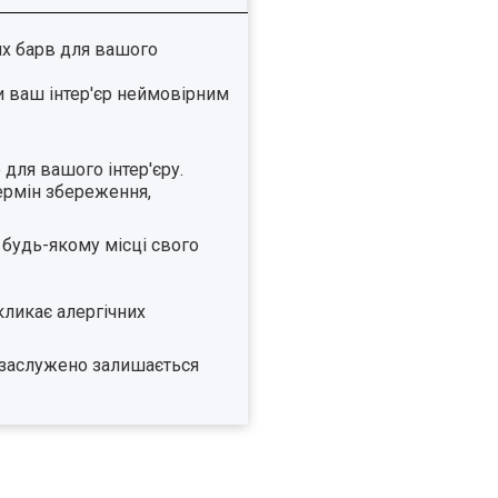
их барв для вашого
ти ваш інтер'єр неймовірним
 для вашого інтер'єру.
ермін збереження,
 будь-якому місці свого
кликає алергічних
о заслужено залишається