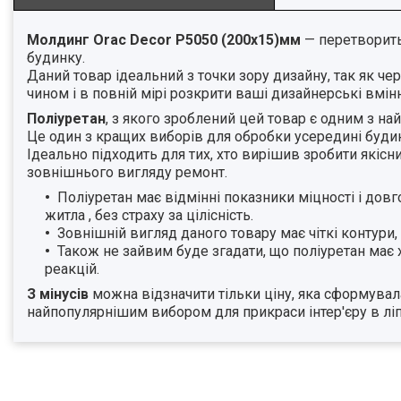
Молдинг Orac Decor P5050 (200x15)мм
— перетворить 
будинку.
Даний товар ідеальний з точки зору дизайну, так як че
чином і в повній мірі розкрити ваші дизайнерські вмі
Поліуретан
, з якого зроблений цей товар є одним з на
Це один з кращих виборів для обробки усередині будин
Ідеально підходить для тих, хто вирішив зробити якіс
зовнішнього вигляду ремонт.
Поліуретан має відмінні показники міцності і дов
житла , без страху за цілісність.
Зовнішній вигляд даного товару має чіткі контури,
Також не зайвим буде згадати, що поліуретан має х
реакцій.
З мінусів
можна відзначити тільки ціну, яка сформувал
найпопулярнішим вибором для прикраси інтер'єру в лі