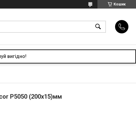
Кошик
уй вигідно!
cor P5050 (200x15)мм