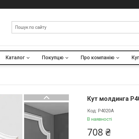
Каталог
Покупцю
Про компанію
Куп
Кут молдинга P4
Код:
P4020A
В наявності
708 ₴