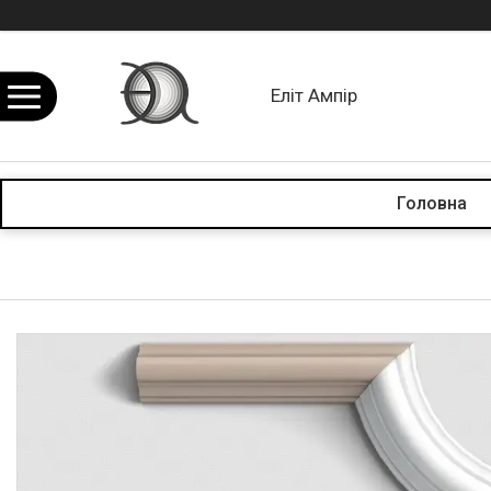
Еліт Ампір
Головна