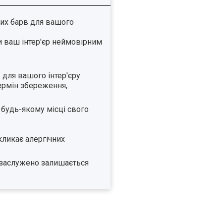
вих барв для вашого
ти ваш інтер'єр неймовірним
 для вашого інтер'єру.
ермін збереження,
 будь-якому місці свого
кликає алергічних
о заслужено залишається