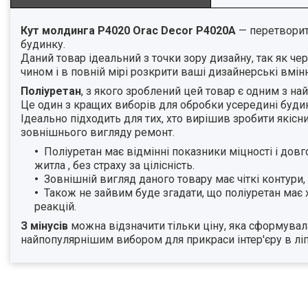
Кут молдинга P4020 Orac Decor P4020A
— перетворить
будинку.
Даний товар ідеальний з точки зору дизайну, так як че
чином і в повній мірі розкрити ваші дизайнерські вмі
Поліуретан
, з якого зроблений цей товар є одним з на
Це один з кращих виборів для обробки усередині будин
Ідеально підходить для тих, хто вирішив зробити якіс
зовнішнього вигляду ремонт.
Поліуретан має відмінні показники міцності і дов
житла , без страху за цілісність.
Зовнішній вигляд даного товару має чіткі контури,
Також не зайвим буде згадати, що поліуретан має х
реакцій.
З мінусів
можна відзначити тільки ціну, яка сформувал
найпопулярнішим вибором для прикраси інтер'єру в лі