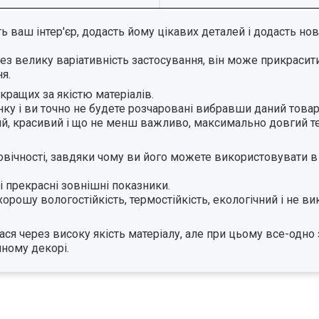
 ваш інтер'єр, додасть йому цікавих деталей і додасть но
рез велику варіативність застосування, він може прикраси
ння.
йкращих за якістю матеріалів.
ку і ви точно не будете розчаровані вибравши даний товар
ний, красивий і що не менш важливо, максимально довгий т
говічності, завдяки чому ви його можете використовувати в
 і прекрасні зовнішні показники.
орошу вологостійкість, термостійкість, екологічний і не ви
ася через високу якість матеріалу, але при цьому все-одн
пному декорі.