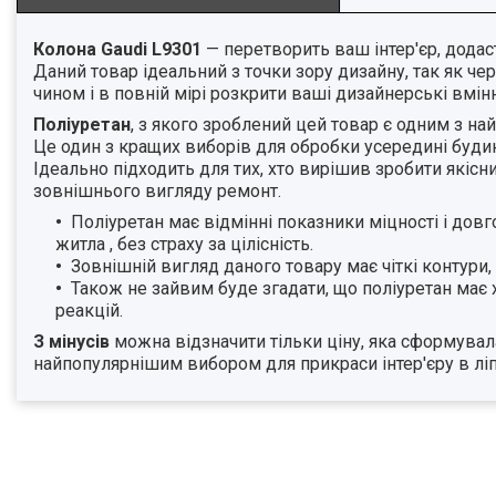
Колона Gaudi L9301
— перетворить ваш інтер'єр, додас
Даний товар ідеальний з точки зору дизайну, так як че
чином і в повній мірі розкрити ваші дизайнерські вмі
Поліуретан
, з якого зроблений цей товар є одним з на
Це один з кращих виборів для обробки усередині будин
Ідеально підходить для тих, хто вирішив зробити якіс
зовнішнього вигляду ремонт.
Поліуретан має відмінні показники міцності і дов
житла , без страху за цілісність.
Зовнішній вигляд даного товару має чіткі контури,
Також не зайвим буде згадати, що поліуретан має х
реакцій.
З мінусів
можна відзначити тільки ціну, яка сформувал
найпопулярнішим вибором для прикраси інтер'єру в лі