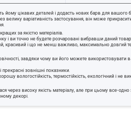
ть йому цікавих деталей і додасть нових барв для вашого 
рез велику варіативність застосування, він може прикраси
ння.
йкращих за якістю матеріалів.
ку і ви точно не будете розчаровані вибравши даний товар
ний, красивий і що не менш важливо, максимально довгий т
говічності, завдяки чому ви його можете використовувати в
 і прекрасні зовнішні показники.
орошу вологостійкість, термостійкість, екологічний і не ви
ася через високу якість матеріалу, але при цьому все-одн
пному декорі.