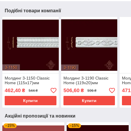
Подібні товари компанії
Молдинг 3-1150 Classic
Молдинг 3-1190 Classic
Молд
Home (115x17)мм
Home (119x20)мм
Hom
462,40
506,60
471
₴
₴
544 ₴
596 ₴
Купити
Купити
Акційні пропозиції та новинки
–15%
–15%