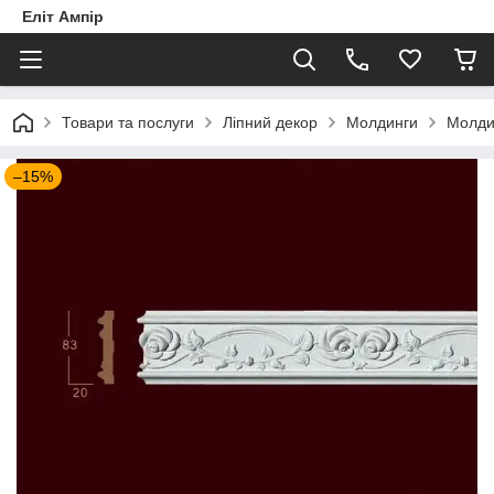
Еліт Ампір
Товари та послуги
Ліпний декор
Молдинги
Молди
–15%