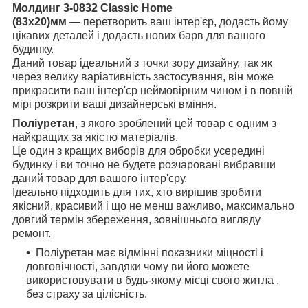
Молдинг 3-0832 Classic Home
(83x20)мм
— перетворить ваш інтер'єр, додасть йому
цікавих деталей і додасть нових барв для вашого
будинку.
Даний товар ідеальний з точки зору дизайну, так як
через велику варіативність застосування, він може
прикрасити ваш інтер'єр неймовірним чином і в повній
мірі розкрити ваші дизайнерські вміння.
Поліуретан
, з якого зроблений цей товар є одним з
найкращих за якістю матеріалів.
Це один з кращих виборів для обробки усередині
будинку і ви точно не будете розчаровані вибравши
даний товар для вашого інтер'єру.
Ідеально підходить для тих, хто вирішив зробити
якісний, красивий і що не менш важливо, максимально
довгий термін збереження, зовнішнього вигляду
ремонт.
Поліуретан має відмінні показники міцності і
довговічності, завдяки чому ви його можете
використовувати в будь-якому місці свого житла ,
без страху за цілісність.