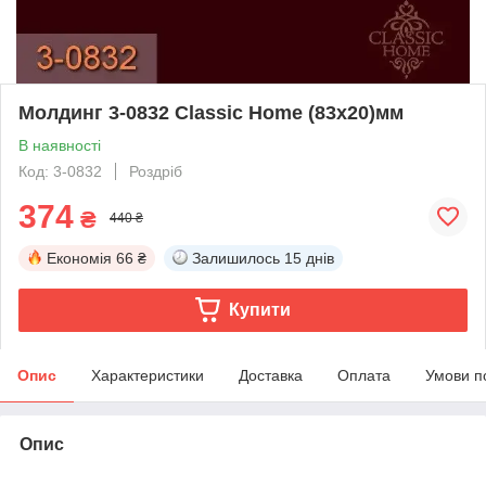
Молдинг 3-0832 Classic Home (83x20)мм
В наявності
Код: 3-0832
Роздріб
374
₴
440 ₴
Економія
66 ₴
Залишилось
15 днів
Купити
Опис
Характеристики
Доставка
Оплата
Умови п
Опис