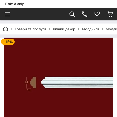
Еліт Ампір
Товари та послуги
Ліпний декор
Молдинги
Молдин
–15%