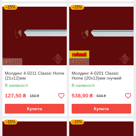
–15%
–15%
Молдинг 4-0211 Classic Home
Молдинг 4-0201 Classic
(21x12)мм
Home (20x13)мм гнучкий
В наявності
В наявності
127,50
538,90
₴
₴
150 ₴
634 ₴
Купити
Купити
–15%
–15%