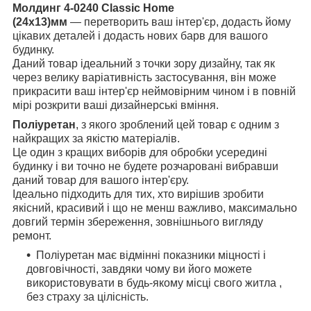
Молдинг 4-0240 Classic Home
(24x13)мм
— перетворить ваш інтер'єр, додасть йому
цікавих деталей і додасть нових барв для вашого
будинку.
Даний товар ідеальний з точки зору дизайну, так як
через велику варіативність застосування, він може
прикрасити ваш інтер'єр неймовірним чином і в повній
мірі розкрити ваші дизайнерські вміння.
Поліуретан
, з якого зроблений цей товар є одним з
найкращих за якістю матеріалів.
Це один з кращих виборів для обробки усередині
будинку і ви точно не будете розчаровані вибравши
даний товар для вашого інтер'єру.
Ідеально підходить для тих, хто вирішив зробити
якісний, красивий і що не менш важливо, максимально
довгий термін збереження, зовнішнього вигляду
ремонт.
Поліуретан має відмінні показники міцності і
довговічності, завдяки чому ви його можете
використовувати в будь-якому місці свого житла ,
без страху за цілісність.