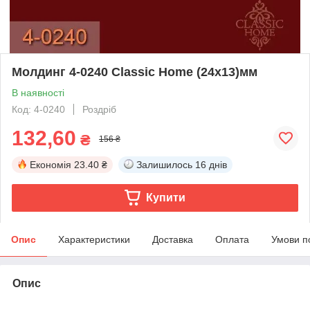
Молдинг 4-0240 Classic Home (24x13)мм
В наявності
Код: 4-0240
Роздріб
132,60
₴
156 ₴
Економія
23.40 ₴
Залишилось
16 днів
Купити
Опис
Характеристики
Доставка
Оплата
Умови п
Опис