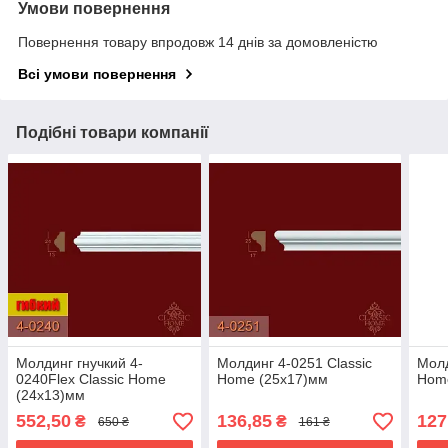
Умови повернення
Повернення товару впродовж 14 днів за домовленістю
Всі умови повернення
Подібні товари компанії
Молдинг гнучкий 4-
Молдинг 4-0251 Classic
Молд
0240Flex Classic Home
Home (25x17)мм
Hom
(24x13)мм
552,50
136,85
127
₴
₴
650 ₴
161 ₴