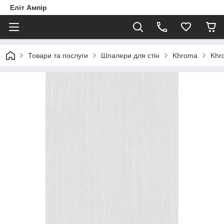
Еліт Ампір
Товари та послуги
Шпалери для стін
Khroma
Khro