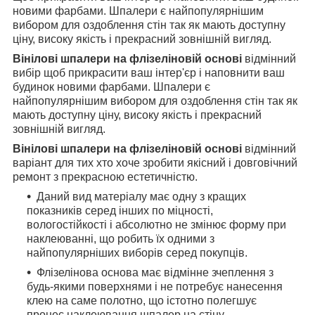
новими фарбами. Шпалери є найпопулярнішим
вибором для оздоблення стін так як мають доступну
ціну, високу якість і прекрасний зовнішній вигляд.
Вінілові шпалери на флізеліновій основі
відмінний
вибір щоб прикрасити ваш інтер'єр і наповнити ваш
будинок новими фарбами. Шпалери є
найпопулярнішим вибором для оздоблення стін так як
мають доступну ціну, високу якість і прекрасний
зовнішній вигляд.
Вінілові шпалери на флізеліновій основі
відмінний
варіант для тих хто хоче зробити якісний і довговічний
ремонт з прекрасною естетичністю.
Даний вид матеріалу має одну з кращих
показників серед інших по міцності,
вологостійкості і абсолютно не змінює форму при
наклеюванні, що робить їх одними з
найпопулярніших виборів серед покупців.
Флізелінова основа має відмінне зчеплення з
будь-якими поверхнями і не потребує нанесення
клею на саме полотно, що істотно полегшує
процес наклеювання шпалер на стіну.