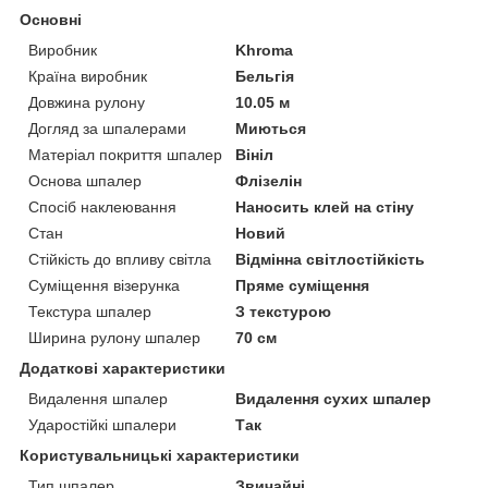
Основні
Виробник
Khroma
Країна виробник
Бельгія
Довжина рулону
10.05 м
Догляд за шпалерами
Миються
Матеріал покриття шпалер
Вініл
Основа шпалер
Флізелін
Спосіб наклеювання
Наносить клей на стіну
Стан
Новий
Стійкість до впливу світла
Відмінна світлостійкість
Суміщення візерунка
Пряме суміщення
Текстура шпалер
З текстурою
Ширина рулону шпалер
70 см
Додаткові характеристики
Видалення шпалер
Видалення сухих шпалер
Ударостійкі шпалери
Так
Користувальницькі характеристики
Тип шпалер
Звичайні