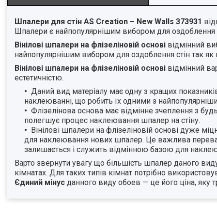
Шпалери для стін AS Creation – New Walls 373931
від
Шпалери є найпопулярнішим вибором для оздоблення сті
Вінілові шпалери на флізеліновій основі
відмінний ви
найпопулярнішим вибором для оздоблення стін так як м
Вінілові шпалери на флізеліновій основі
відмінний вар
естетичністю.
Даний вид матеріалу має одну з кращих показників
наклеюванні, що робить їх одними з найпопулярніши
Флізелінова основа має відмінне зчеплення з буд
полегшує процес наклеювання шпалер на стіну.
Вінілові шпалери на флізеліновій основі дуже міц
для наклеювання нових шпалер. Це важлива переваг
залишається і служить відмінною базою для наклею
Варто звернути увагу що більшість шпалер даного виду 
кімнатах. Для таких типів кімнат потрібно використов
Єдиний мінус
данного виду обоев — це його ціна, яку т