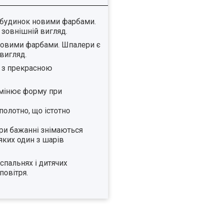
ш будинок новими фарбами.
 зовнішній вигляд.
 новими фарбами. Шпалери є
вигляд.
т з прекрасною
 змінює форму при
полотно, що істотно
при бажанні знімаються
яких один з шарів
спальнях і дитячих
повітря.