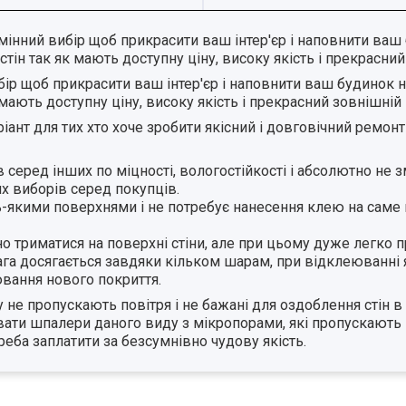
мінний вибір щоб прикрасити ваш інтер'єр і наповнити ва
н так як мають доступну ціну, високу якість і прекрасний
бір щоб прикрасити ваш інтер'єр і наповнити ваш будинок
ають доступну ціну, високу якість і прекрасний зовнішній 
іант для тих хто хоче зробити якісний і довговічний ремон
 серед інших по міцності, вологостійкості і абсолютно не
х виборів серед покупців.
ь-якими поверхнями і не потребує нанесення клею на саме 
но триматися на поверхні стіни, але при цьому дуже легко 
а досягається завдяки кільком шарам, при відклеюванні 
вання нового покриття.
не пропускають повітря і не бажані для оздоблення стін в 
увати шпалери даного виду з мікропорами, які пропускають 
реба заплатити за безсумнівно чудову якість.