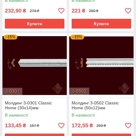
В наявності
В наявності
232,90
221
₴
₴
274 ₴
260 ₴
Купити
Купити
–15%
–15%
Молдинг 3-0301 Classic
Молдинг 3-0502 Classic
Home (30x14)мм
Home (50x12)мм
В наявності
В наявності
133,45
172,55
₴
₴
157 ₴
203 ₴