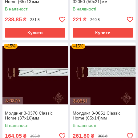
Home (65x13)мм
32050 (50х21)мм
В наявності
В наявності
238,85
221
₴
₴
281 ₴
260 ₴
Купити
Купити
–15%
–15%
Молдинг 3-0370 Classic
Молдинг 3-0651 Classic
Home (37x10)мм
Home (65x14)мм
В наявності
В наявності
164,05
261,80
₴
₴
193 ₴
308 ₴